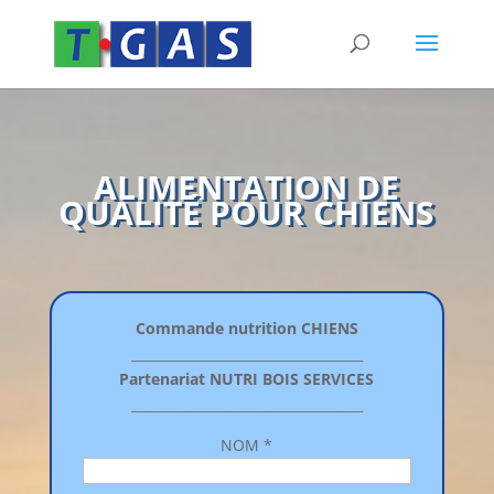
ALIMENTATION DE
QUALITÉ POUR CHIENS
Commande nutrition CHIENS
___________________________________
Partenariat NUTRI BOIS SERVICES
___________________________________
NOM *