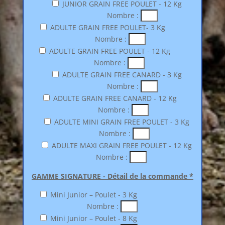
JUNIOR GRAIN FREE POULET - 12 Kg
Nombre :
ADULTE GRAIN FREE POULET- 3 Kg
Nombre :
ADULTE GRAIN FREE POULET - 12 Kg
Nombre :
ADULTE GRAIN FREE CANARD - 3 Kg
Nombre :
ADULTE GRAIN FREE CANARD - 12 Kg
Nombre :
ADULTE MINI GRAIN FREE POULET - 3 Kg
Nombre :
ADULTE MAXI GRAIN FREE POULET - 12 Kg
Nombre :
GAMME SIGNATURE - Détail de la commande *
Mini Junior – Poulet - 3 Kg
Nombre :
Mini Junior – Poulet - 8 Kg