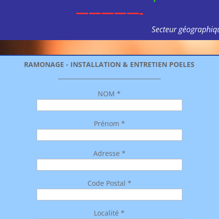
—————-
Secteur géographiq
RAMONAGE - INSTALLATION & ENTRETIEN POELES
___________________________________
NOM *
Prénom *
Adresse *
Code Postal *
Localité *