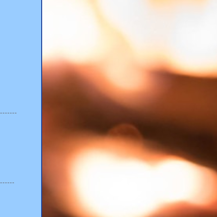
-------
------