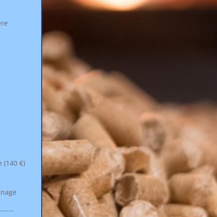
ère
 (140 €)
nnage
------