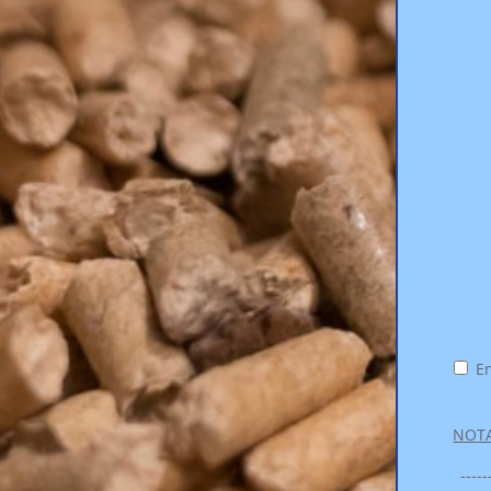
En
NOTA
-----