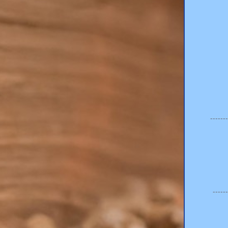
------
-----