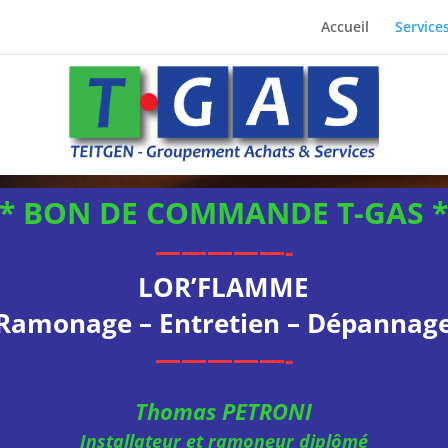
Accueil
Service
 * BON DE COMMANDE T-GAS *
—————-
LOR’FLAMME
Ramonage – Entretien – Dépannag
—————-
Thomas PETRONI
Installateur et ramoneur diplômé