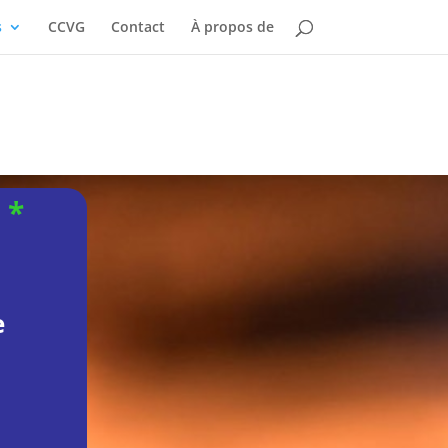
s
CCVG
Contact
À propos de
 *
e