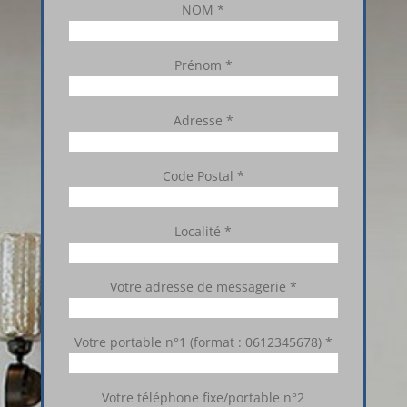
NOM *
Prénom *
Adresse *
Code Postal *
Localité *
Votre adresse de messagerie *
Votre portable n°1 (format : 0612345678) *
Votre téléphone fixe/portable n°2