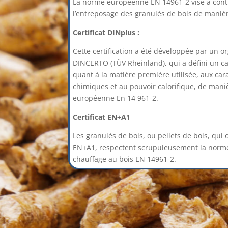
La norme européenne EN 14961-2 vise à contrô
l’entreposage des granulés de bois de maniè
Certificat DINplus :
Cette certification a été développée par un 
DINCERTO (TÜV Rheinland), qui a défini un cah
quant à la matière première utilisée, aux car
chimiques et au pouvoir calorifique, de mani
européenne En 14 961-2.
Certificat EN+A1
Les granulés de bois, ou pellets de bois, qui o
EN+A1, respectent scrupuleusement la norm
chauffage au bois EN 14961-2.