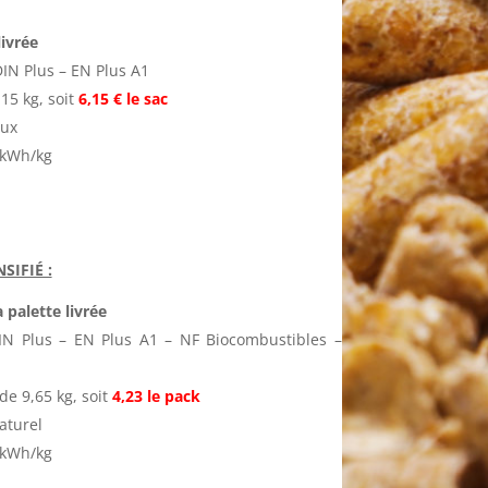
livrée
IN Plus – EN Plus A1
15 kg, soit
6,15 € le sac
eux
6 kWh/kg
SIFIÉ :
 palette livrée
IN Plus – EN Plus A1 – NF Biocombustibles –
de 9,65 kg, soit
4,23 le pack
aturel
6 kWh/kg