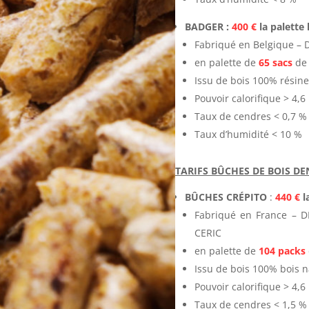
BADGER :
400 €
la palette 
Fabriqué en Belgique – D
en palette de
65 sacs
de 
Issu de bois 100% résin
Pouvoir calorifique > 4,
Taux de cendres < 0,7 %
Taux d’humidité < 10 %
TARIFS BÛCHES DE BOIS DEN
BÛCHES CRÉPITO
:
440 €
la
Fabriqué en France – D
CERIC
en palette de
104 packs
Issu de bois 100% bois n
Pouvoir calorifique > 4,
Taux de cendres < 1,5 %