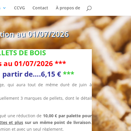
s
CCVG
Contact
À propos de
ation au 01/07/2026
LLETS DE BOIS
fs au 01/07/2026 ***
à partir de….6,15 €
***
kage, qui aura tout de même duré de juin à
uellement 3 marques de pellets, dont le détail
liqué une réduction de
10,00 € par palette pour
ttes et plus
sur un même point de livraison
.
camion et avec un seul règlement.