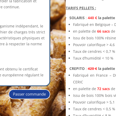
ler la fabrication et
re continue.
TARIFS PELLETS :
SOLARIS
:
440 €
la palette
Fabriqué en Belgique – D
organisme indépendant, le
en palette de
66 sacs
de 
ier de charges très strict
actéristiques physiques et
Issu de bois 100% résin
ère à respecter la norme
Pouvoir calorifique > 4,
Taux de cendres < 0,7 %
Taux d’humidité < 10 %
CREPITO
:
420 €
la palette 
nt obtenu le certificat
e européenne régulant le
Fabriqué en France – D
CERIC
en palette de
72 sacs
de 
Passer commande
Issu de bois 100% bois v
Pouvoir calorifique > 5,
Taux de cendres < 0,5 %
Taux d’humidité < 8 %