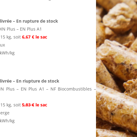
 livrée – En rupture de stock
IN Plus – EN Plus A1
15 kg, soit
6,67 € le sac
eux
6 kWh/kg
livrée
– En riupture de stock
IN Plus – EN Plus A1 – NF Biocombustibles –
15 kg, soit
5,83 €
le sac
ierge
1 kWh/kg