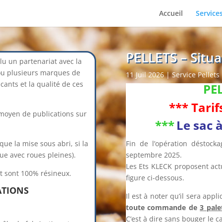
Accueil
Service
PELLETS – Situ
u un partenariat avec la
ou plusieurs marques de
11 Juil 2026
|
Service Pellets
icants et la qualité de ces
PE
*** Tari
moyen de publications sur
***
Le sac 
que la mise sous abri, si la
Fin de l’opération déstoc
que avec roues pleines).
septembre 2025.
Les Ets KLECK proposent act
t sont 100% résineux.
figure ci-dessous.
ATIONS
Il est à noter qu’il sera app
toute commande de
3 pale
C’est à dire sans bouger le 