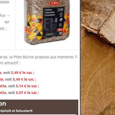
lette
Plus –
 NF
IC ;
ariat, la P’tite Bûche propose aux membres T-
t attractif :
e
, soit
5,49 € le sac ;
te
, soit
5,49 € le sac ;
ette
, soit
5,14 € le sac ;
ette
, soit
5,07 € le sac ;