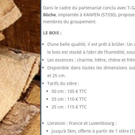
Dans le cadre du partenariat conclu avec T-G
Bûche
, implantée à KANFEN (57330), propose 
membres du groupement.
LE BOIS :
D’une belle qualité, il est prêt à brûler. Un
le bois est stocké à l’abri de l’humidité, s
Les essences : charme, hêtre, chêne et frên
Disponible dans toutes les dimensions su
et 25 cm.
Tarifs du stère :
50 cm : 105 € TTC
33 cm : 110 € TTC
25 cm : 115 € TTC
Livraison : France et Luxembourg :
Jusqu’à 5km, offerte à partir de 1 stère (1)