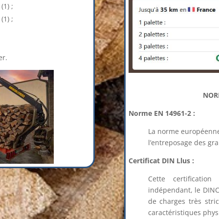
(1) ;
(1) ;
er.
NOR
Norme EN 14961-2 :
La norme européenne E
l’entreposage des gr
Certificat DIN Llus :
Cette certificati
indépendant, le DINC
de charges très stri
caractéristiques phys