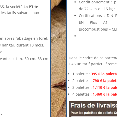
Conditionnement : pa
AS, la société
La P’tite
de 72 sacs de 15 kg ;
les tarifs suivants aux
Certifications : DIN 
EN Plus A1 –
Biocombustibles – CER
 an après l’abattage en forêt,
ous hangar, durant 10 mois.
e.
Dans le cadre de ce parten
ivantes : 1 m, 50 cm, 33 cm
GAS un tarif particulièremen
1 palette :
395 € la palett
2 palettes :
790 € la palet
3 palettes :
1.110 € la pal
4 palettes :
1.460 € la pal
 ;