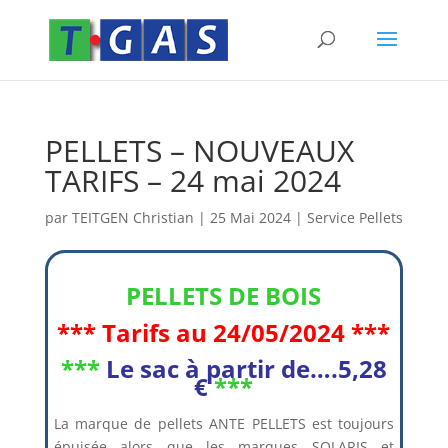
PELLETS – NOUVEAUX
TARIFS – 24 mai 2024
par
TEITGEN Christian
|
25 Mai 2024
|
Service Pellets
PELLETS DE BOIS
*** Tarifs au 24/05/2024 ***
***
Le sa
c à partir de….5,28
€
***
La marque de pellets ANTE PELLETS est toujours
épuisée alors que les marques SOLARIS et