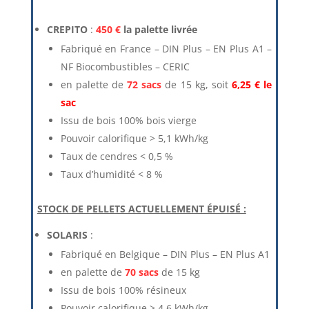
CREPITO
:
450 €
la palette livrée
Fabriqué en France – DIN Plus – EN Plus A1 –
NF Biocombustibles – CERIC
en palette de
72 sacs
de 15 kg, soit
6,25 € le
sac
Issu de bois 100% bois vierge
Pouvoir calorifique > 5,1 kWh/kg
Taux de cendres < 0,5 %
Taux d’humidité < 8 %
STOCK DE PELLETS ACTUELLEMENT ÉPUISÉ :
SOLARIS
:
Fabriqué en Belgique – DIN Plus – EN Plus A1
en palette de
70 sacs
de 15 kg
Issu de bois 100% résineux
Pouvoir calorifique > 4,6 kWh/kg