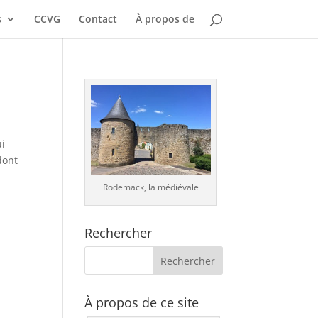
s
CCVG
Contact
À propos de
ui
dont
Rodemack, la médiévale
Rechercher
À propos de ce site